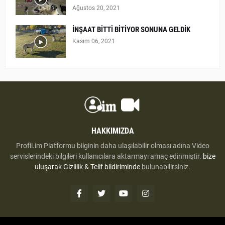
Ağustos 20, 2021
İNŞAAT BİTTİ BİTİYOR SONUNA GELDİK
Kasım 06, 2021
HAKKIMIZDA
Profil.im Platformu bilginin daha ulaşılabilir olması adına Video
servislerindeki bilgileri kullanıcılara aktarmayı amaç edinmiştir.
bize
uluşarak
Gizlilik & Telif bildiriminde
bulunabilirsiniz.