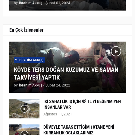
by
İbrahim Akkuş
-
Şubat 01, 2024
En Çok İzlenenler
İBRAHIM AKKUŞ
KÖYDE TERS DOĞAN KUZUMUZ VE SAMAN
TAKVİYESİ YAPTIK
by
İbrahim Akkuş
-
Şubat 24, 2022
İKİ SAHATLİK İŞ İÇİN 💯 TL Yİ BEĞENMİYEN
İNSANLAR VAR
Ağustos 11, 2021
DÜVEYLE TAKAS ETTİGİM 10TANE YENİ
KURBANLIK OGLAKLARIMIZ