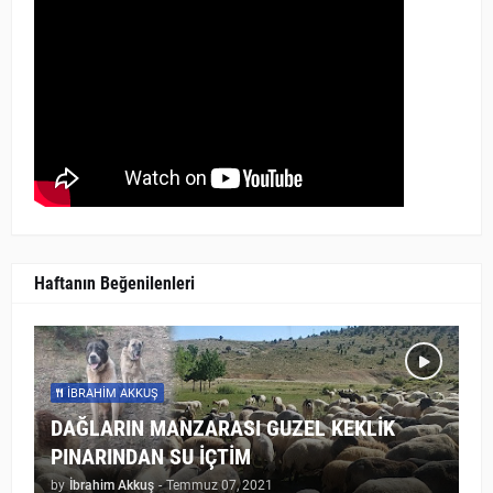
Haftanın Beğenilenleri
İBRAHIM AKKUŞ
DAĞLARIN MANZARASI GUZEL KEKLİK
PINARINDAN SU İÇTİM
by
İbrahim Akkuş
-
Temmuz 07, 2021