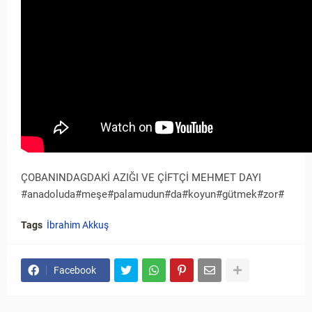
ÇOBANINDAGDAKİ AZIĞI VE ÇİFTÇİ MEHMET DAYI
#anadoluda#meşe#palamudun#da#koyun#gütmek#zor#
Tags
İbrahim Akkuş
Facebook