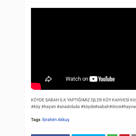
KÖYDE SABAH İLK YAPTIĞIMIZ İŞLER KÖY KAHVESİ Köy B
#köy #hayatı #anadoluda #köyde#sabah#önce#hayvan
Tags
İbrahim Akkuş