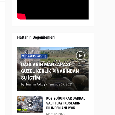
Haftanın Beğenilenleri
İBRAHIM AKKUŞ
DAĞLARIN MANZARASI
GUZEL KEKLİK PINARINDAN
SU İÇTİM
by
İbrahim Akkuş
-
Temmuz 07, 2021
KÖY YOĞUN KAR BAKKAL
SALİH DAYI KUŞLARIN
DİLİNDEN ANLIYOR
Mart 12, 2022