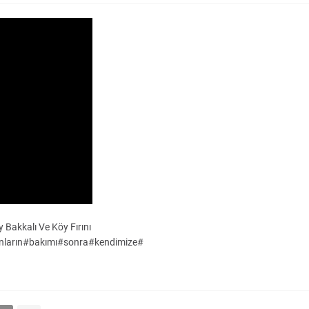
akkalı Ve Köy Fırını
ların#bakımı#sonra#kendimize#