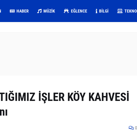
N
HABER
MÜZIK
EĞLENCE
BILGI
TEKNO
TIĞIMIZ İŞLER KÖY KAHVESİ
nı