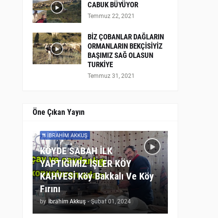
CABUK BÜYÜYOR
Temmuz 22, 2021
BİZ ÇOBANLAR DAĞLARIN
ORMANLARIN BEKÇİSİYİZ
BAŞIMIZ SAĞ OLASUN
TURKİYE
Temmuz 31, 2021
Öne Çıkan Yayın
İBRAHIM AKKUŞ
KÖYDE SABAH İLK
YAPTIĞIMIZ İŞLER KÖY
KAHVESİ Köy Bakkalı Ve Köy
Fırını
by
İbrahim Akkuş
-
Şubat 01, 2024