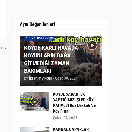
Ayın Beğenilenleri
İBRAHIM AKKUŞ
KÖYDE KARLI HAVADA
ki
KOYUNLARIN DAĞA
GİTMEDİĞİ ZAMAN
BAKIMLARI
by
İbrahim Akkuş
-
Ocak 30, 2024
KÖYDE SABAH İLK
YAPTIĞIMIZ İŞLER KÖY
KAHVESİ Köy Bakkalı Ve
Köy Fırını
Şubat 01, 2024
KANGAL CAPARLAR