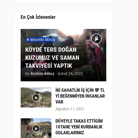
En Çok İzlenenler
İBRAHIM AKKUŞ
KÖYDE TERS DOĞAN
KUZUMUZ VE SAMAN
TAKVİYESİ YAPTIK
by
İbrahim Akkuş
-
Şubat 24, 2022
İKİ SAHATLİK İŞ İÇİN 💯 TL
Yİ BEĞENMİYEN İNSANLAR
VAR
Ağustos 11, 2021
DÜVEYLE TAKAS ETTİGİM
10TANE YENİ KURBANLIK
OGLAKLARIMIZ