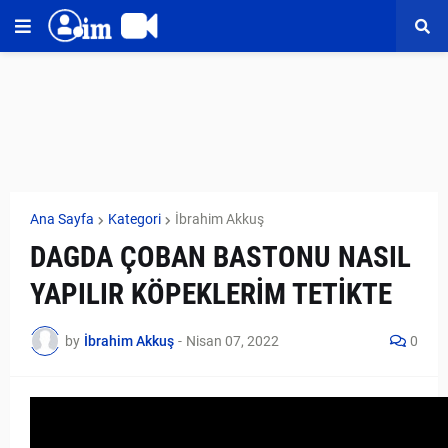
Ana Sayfa
Kategori
İbrahim Akkuş
DAGDA ÇOBAN BASTONU NASIL
YAPILIR KÖPEKLERİM TETİKTE
by
İbrahim Akkuş
-
Nisan 07, 2022
0