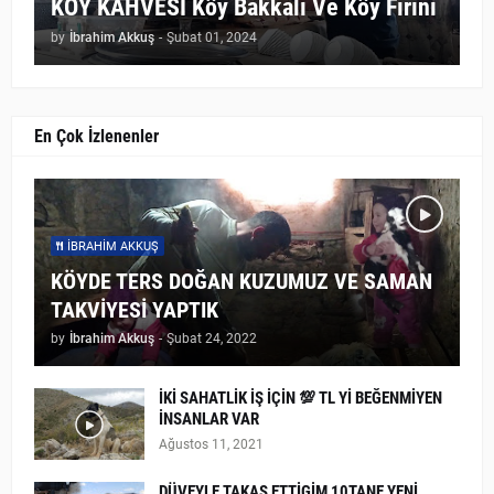
KÖY KAHVESİ Köy Bakkalı Ve Köy Fırını
by
İbrahim Akkuş
-
Şubat 01, 2024
En Çok İzlenenler
İBRAHIM AKKUŞ
KÖYDE TERS DOĞAN KUZUMUZ VE SAMAN
TAKVİYESİ YAPTIK
by
İbrahim Akkuş
-
Şubat 24, 2022
İKİ SAHATLİK İŞ İÇİN 💯 TL Yİ BEĞENMİYEN
İNSANLAR VAR
Ağustos 11, 2021
DÜVEYLE TAKAS ETTİGİM 10TANE YENİ