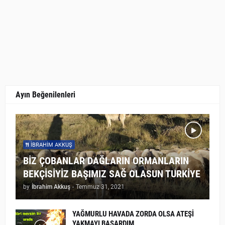
Ayın Beğenilenleri
İBRAHIM AKKUŞ
BİZ ÇOBANLAR DAĞLARIN ORMANLARIN
BEKÇİSİYİZ BAŞIMIZ SAĞ OLASUN TURKİYE
by
İbrahim Akkuş
-
Temmuz 31, 2021
YAĞMURLU HAVADA ZORDA OLSA ATEŞİ
YAKMAYI BAŞARDIM