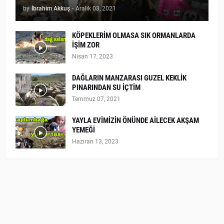
by
İbrahim Akkuş
-
Aralık 03, 2021
KÖPEKLERİM OLMASA SIK ORMANLARDA
İŞİM ZOR
Nisan 17, 2023
DAĞLARIN MANZARASI GUZEL KEKLİK
PINARINDAN SU İÇTİM
Temmuz 07, 2021
YAYLA EVİMİZİN ÖNÜNDE AİLECEK AKŞAM
YEMEĞİ
Haziran 13, 2023