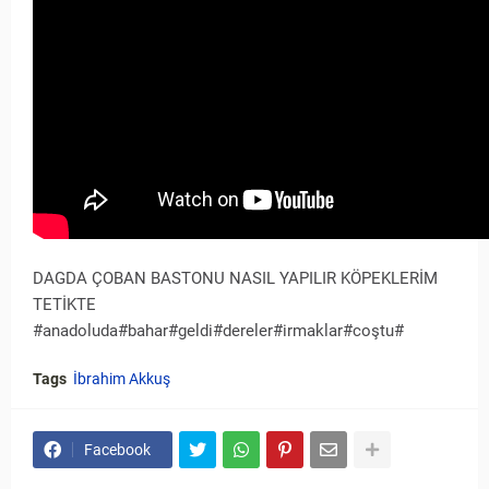
DAGDA ÇOBAN BASTONU NASIL YAPILIR KÖPEKLERİM
TETİKTE
#anadoluda#bahar#geldi#dereler#irmaklar#coştu#
Tags
İbrahim Akkuş
Facebook