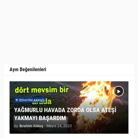
Ayın Beğenilenleri
İBRAHIM AKKUŞ
YAĞMURLU HAVADA ZORDA OLSA ATEŞİ
YAKMAYI BAŞARDIM
by
İbrahim Akkuş
-
Mayıs 24, 2023