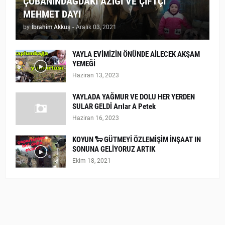
ÇOBANINDAGDAKİ AZIĞI VE ÇİFTÇİ
MEHMET DAYI
by
İbrahim Akkuş
-
Aralık 03, 2021
YAYLA EVİMİZİN ÖNÜNDE AİLECEK AKŞAM
YEMEĞİ
Haziran 13, 2023
YAYLADA YAĞMUR VE DOLU HER YERDEN
SULAR GELDİ Arılar A Petek
Haziran 16, 2023
KOYUN 🐑 GÜTMEYİ ÖZLEMİŞİM İNŞAAT IN
SONUNA GELİYORUZ ARTIK
Ekim 18, 2021