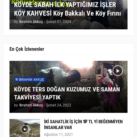
KÖYDE SABAH İLK YAPTIĞIMIZ İŞLER
KÖY KAHVESİ Köy Bakkalı Ve Köy Fırını
by
İbrahim Akkuş
-
Şubat 01, 2024
En Çok İzlenenler
İBRAHIM AKKUŞ
KÖYDE TERS DOĞAN KUZUMUZ VE SAMAN
TAKVİYESİ YAPTIK
by
İbrahim Akkuş
-
Şubat 24, 2022
İKİ SAHATLİK İŞ İÇİN 💯 TL Yİ BEĞENMİYEN
İNSANLAR VAR
Ağustos 11, 2021