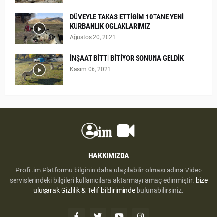
DÜVEYLE TAKAS ETTİGİM 10TANE YENİ
KURBANLIK OGLAKLARIMIZ
Ağustos 20, 2021
İNŞAAT BİTTİ BİTİYOR SONUNA GELDİK
Kasım 06, 2021
HAKKIMIZDA
Profil.im Platformu bilginin daha ulaşılabilir olması adına Video
servislerindeki bilgileri kullanıcılara aktarmayı amaç edinmiştir.
bize
uluşarak
Gizlilik & Telif bildiriminde
bulunabilirsiniz.