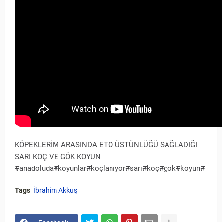
KÖPEKLERİM ARASINDA ETO ÜSTÜNLÜĞÜ SAĞLADIĞI
SARI KOÇ VE GÖK KOYUN
#anadoluda#koyunlar#koçlanıyor#sarı#koç#gök#koyun#
Tags
İbrahim Akkuş