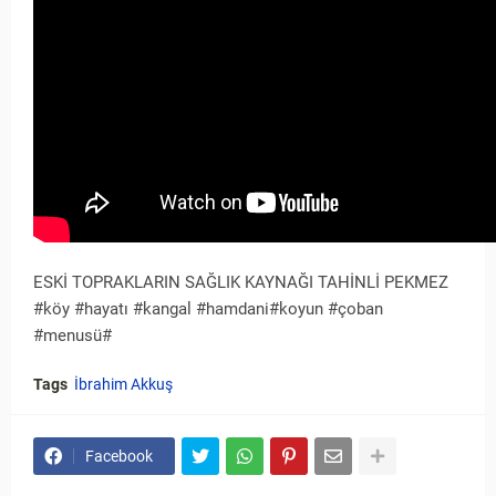
ESKİ TOPRAKLARIN SAĞLIK KAYNAĞI TAHİNLİ PEKMEZ
#köy #hayatı #kangal #hamdani#koyun #çoban
#menusü#
Tags
İbrahim Akkuş
Facebook