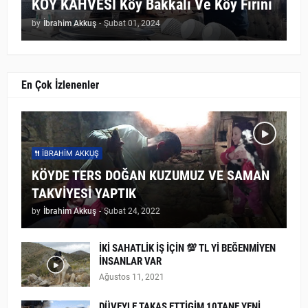
KÖY KAHVESİ Köy Bakkalı Ve Köy Fırını
by
İbrahim Akkuş
-
Şubat 01, 2024
En Çok İzlenenler
İBRAHIM AKKUŞ
KÖYDE TERS DOĞAN KUZUMUZ VE SAMAN
TAKVİYESİ YAPTIK
by
İbrahim Akkuş
-
Şubat 24, 2022
İKİ SAHATLİK İŞ İÇİN 💯 TL Yİ BEĞENMİYEN
İNSANLAR VAR
Ağustos 11, 2021
DÜVEYLE TAKAS ETTİGİM 10TANE YENİ