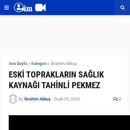
Ana Sayfa
Kategori
İbrahim Akkuş
ESKİ TOPRAKLARIN SAĞLIK
KAYNAĞI TAHİNLİ PEKMEZ
by
İbrahim Akkuş
-
Ocak 25, 2023
0