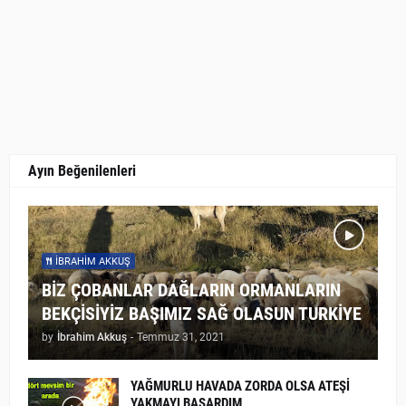
Ayın Beğenilenleri
İBRAHIM AKKUŞ
BİZ ÇOBANLAR DAĞLARIN ORMANLARIN
BEKÇİSİYİZ BAŞIMIZ SAĞ OLASUN TURKİYE
by
İbrahim Akkuş
-
Temmuz 31, 2021
YAĞMURLU HAVADA ZORDA OLSA ATEŞİ
YAKMAYI BAŞARDIM