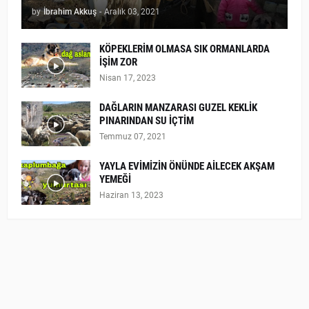
by
İbrahim Akkuş
-
Aralık 03, 2021
KÖPEKLERİM OLMASA SIK ORMANLARDA
İŞİM ZOR
Nisan 17, 2023
DAĞLARIN MANZARASI GUZEL KEKLİK
PINARINDAN SU İÇTİM
Temmuz 07, 2021
YAYLA EVİMİZİN ÖNÜNDE AİLECEK AKŞAM
YEMEĞİ
Haziran 13, 2023