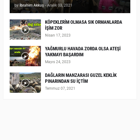
by
İbrahim Akkuş
-
Aralık 03, 2021
KÖPEKLERİM OLMASA SIK ORMANLARDA
İŞİM ZOR
Nisan 17, 2023
YAĞMURLU HAVADA ZORDA OLSA ATEŞİ
YAKMAYI BAŞARDIM
Mayıs 24, 2023
DAĞLARIN MANZARASI GUZEL KEKLİK
PINARINDAN SU İÇTİM
Temmuz 07, 2021