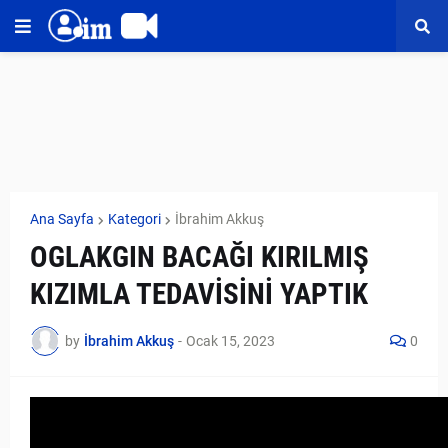
Ana Sayfa
Kategori
İbrahim Akkuş
OGLAKGIN BACAĞI KIRILMIŞ
KIZIMLA TEDAVİSİNİ YAPTIK
by
İbrahim Akkuş
-
Ocak 15, 2023
0