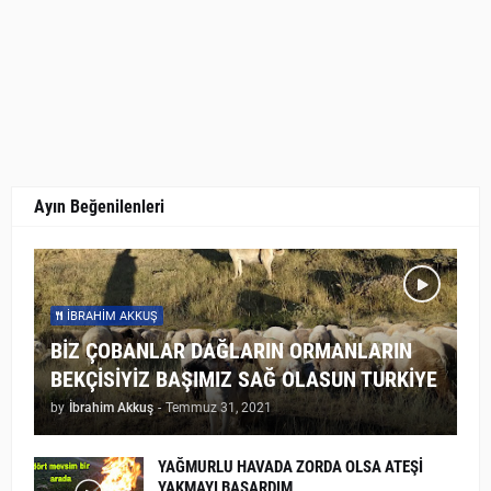
Ayın Beğenilenleri
İBRAHIM AKKUŞ
BİZ ÇOBANLAR DAĞLARIN ORMANLARIN
BEKÇİSİYİZ BAŞIMIZ SAĞ OLASUN TURKİYE
by
İbrahim Akkuş
-
Temmuz 31, 2021
YAĞMURLU HAVADA ZORDA OLSA ATEŞİ
YAKMAYI BAŞARDIM