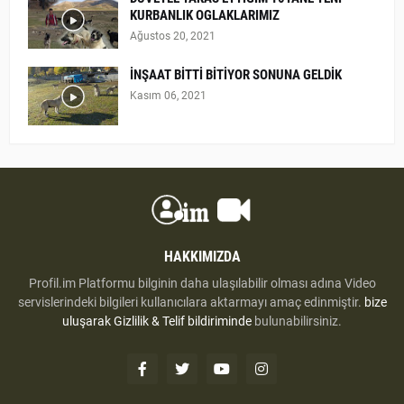
KURBANLIK OGLAKLARIMIZ
Ağustos 20, 2021
İNŞAAT BİTTİ BİTİYOR SONUNA GELDİK
Kasım 06, 2021
HAKKIMIZDA
Profil.im Platformu bilginin daha ulaşılabilir olması adına Video
servislerindeki bilgileri kullanıcılara aktarmayı amaç edinmiştir.
bize
uluşarak
Gizlilik & Telif bildiriminde
bulunabilirsiniz.