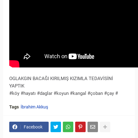
OGLAKGIN BACAĞI KIRILMIŞ KIZIMLA TEDAVİSİNİ
YAPTIK
#köy #hayatı #daglar #koyun #kangal #çoban #çay #
Tags
İbrahim Akkuş
Facebook