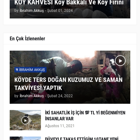
KÖY KAHVESİ Köy Bakkalı Ve Köy Fırını
by
İbrahim Akkuş
-
Şubat 01, 2024
En Çok İzlenenler
İBRAHIM AKKUŞ
KÖYDE TERS DOĞAN KUZUMUZ VE SAMAN
TAKVİYESİ YAPTIK
by
İbrahim Akkuş
-
Şubat 24, 2022
İKİ SAHATLİK İŞ İÇİN 💯 TL Yİ BEĞENMİYEN
İNSANLAR VAR
Ağustos 11, 2021
DÜVEYLE TAKAS ETTİGİM 10TANE YENİ