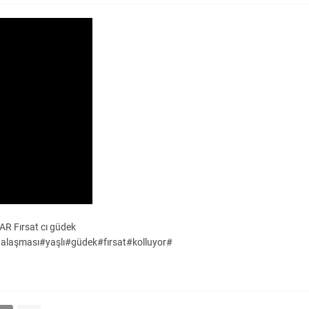
 Fırsat cı güdek
alaşması#yaşlı#güdek#fırsat#kolluyor#