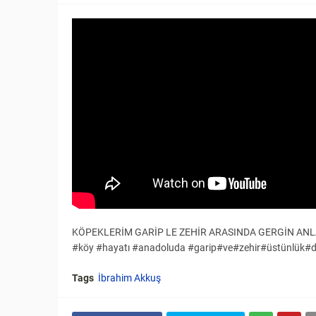
KÖPEKLERİM GARİP LE ZEHİR ARASINDA GERGİN ANLAR
#köy #hayatı #anadoluda #garip#ve#zehir#üstünlük#d
Tags
İbrahim Akkuş