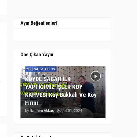
Ayın Beğenilenleri
Öne Çıkan Yayın
İBRAHIM AKKUŞ
KÖYDE SABAH İLK
YAPTIĞIMIZ İŞLER KÖY
KAHVESİ Köy Bakkalı Ve Köy
Fırını
by
İbrahim Akkuş
-
Şubat 01, 2024