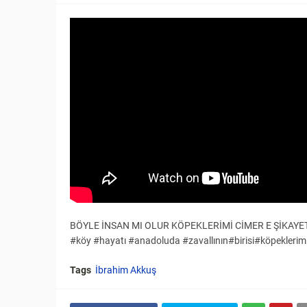
BÖYLE İNSAN MI OLUR KÖPEKLERİMİ CİMER E ŞİKAYET
#köy #hayatı #anadoluda #zavallının#birisi#köpekler
Tags
İbrahim Akkuş