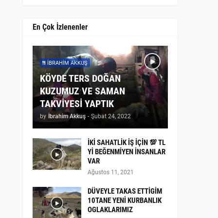
En Çok İzlenenler
İBRAHIM AKKUŞ
KÖYDE TERS DOĞAN
KUZUMUZ VE SAMAN
TAKVİYESİ YAPTIK
by
İbrahim Akkuş
-
Şubat 24, 2022
İKİ SAHATLİK İŞ İÇİN 💯 TL
Yİ BEĞENMİYEN İNSANLAR
VAR
Ağustos 11, 2021
DÜVEYLE TAKAS ETTİGİM
10TANE YENİ KURBANLIK
OGLAKLARIMIZ