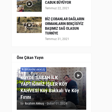
CABUK BÜYÜYOR
Temmuz 22, 2021
BİZ ÇOBANLAR DAĞLARIN
ORMANLARIN BEKÇİSİYİZ
BAŞIMIZ SAĞ OLASUN
TURKİYE
Temmuz 31, 2021
Öne Çıkan Yayın
İBRAHIM AKKUŞ
KÖYDE SABAH İLK
YAPTIĞIMIZ İŞLER KÖY
KAHVESİ Köy Bakkalı Ve Köy
Fırını
by
İbrahim Akkuş
-
Şubat 01, 2024