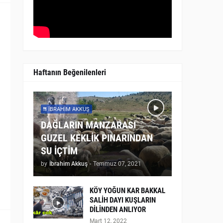
Haftanın Beğenilenleri
İBRAHIM AKKUŞ
DAĞLARIN MANZARASI
GUZEL KEKLİK PINARINDAN
SU İÇTİM
by
İbrahim Akkuş
-
Temmuz 07, 2021
KÖY YOĞUN KAR BAKKAL
SALİH DAYI KUŞLARIN
DİLİNDEN ANLIYOR
Mart 12, 2022