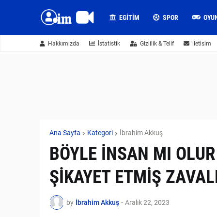
EGITIM
SPOR
OYU
Hakkımızda
İstatistik
Gizlilik & Telif
iletisim
Ana Sayfa
Kategori
İbrahim Akkuş
BÖYLE İNSAN MI OLUR
ŞİKAYET ETMİŞ ZAVAL
by
İbrahim Akkuş
-
Aralık 22, 2023