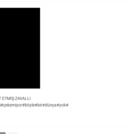
 ETMİŞ ZAVALLI
imi#çekemiyor#böyle#bir#dünya#yok#