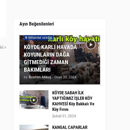
Ayın Beğenilenleri
İBRAHIM AKKUŞ
KÖYDE KARLI HAVADA
ki
KOYUNLARIN DAĞA
GİTMEDİĞİ ZAMAN
BAKIMLARI
by
İbrahim Akkuş
-
Ocak 30, 2024
KÖYDE SABAH İLK
YAPTIĞIMIZ İŞLER KÖY
KAHVESİ Köy Bakkalı Ve
Köy Fırını
Şubat 01, 2024
KANGAL CAPARLAR