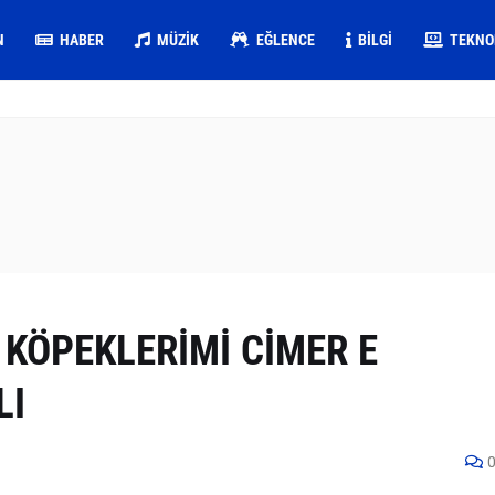
N
HABER
MÜZIK
EĞLENCE
BILGI
TEKNO
 KÖPEKLERİMİ CİMER E
LI